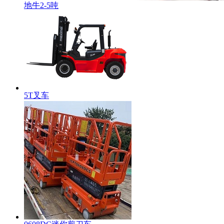
地牛2-5吨
5T叉车